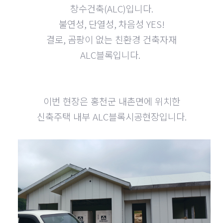
창수건축
(ALC)
입니다
.
불연성
,
단열성
,
차음성
YES!
결로
,
곰팡이 없는 친환경 건축자재
ALC
블록입니다
.
이번 현장은 홍천군 내촌면에 위치한
신축주택 내부
ALC
블록시공현장입니다
.