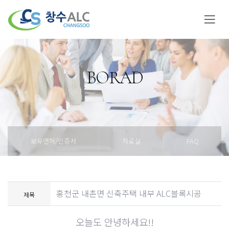
BORAD
보유면허/인증서
자료실
FAQ
홍천군 내촌면 신축주택 내부 ALC블록시공
제목
오늘도 안녕하세요
!!