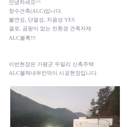
안녕하세요
^^
창수건축
(ALC)
입니다
.
불연성
,
단열성
,
차음성
YES
결로
,
곰팡이 없는 친환경 건축자재
ALC
블록
!!!
이번현장은 가평군 두밀리 신축주택
ALC
블럭내부칸막이 시공현장입니다
.