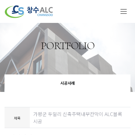
PORTFOLIO
시공사례
가평군 두밀리 신축주택내부칸막이 ALC블록
제목
시공