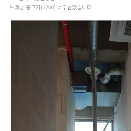
노래방 층고가
(5200)
너무높았습니다
.