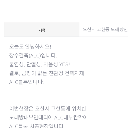
오산시 고현동 노래방인
제목
오늘도 안녕하세요
!
창수건축
(ALC)
입니다
.
불연성
,
단열성
,
차음성
YES!
결로
,
곰팡이 없는 친환경 건축자재
ALC
블록입니다
.
이번현장은 오산시 고현동에 위치한
노래방내부인테리어
ALC
내부칸막이
ALC
블록 시공현장입니다
.