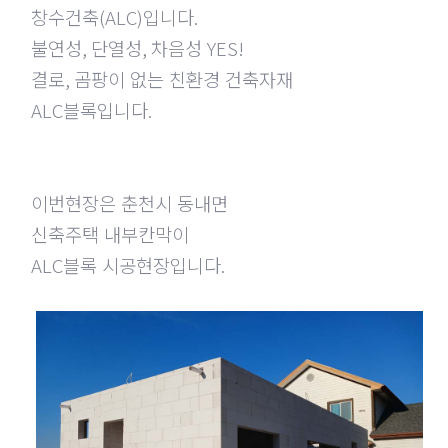
창수건축
(ALC)
입니다
.
불연성
,
단열성
,
차음성
YES!
결로
,
곰팡이 없는 친환경 건축자재
ALC
블록입니다
.
이번현장은 춘천시 동내면
신축주택 내부칸막이
ALC
블록 시공현장입니다
.