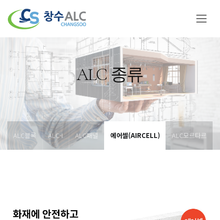
ALC 종류
ALC블록
ALC-I
ALC패널
에어셀(AIRCELL)
ALC모르타르